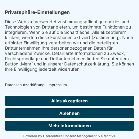
öffentlich bestellter und vereidigter Sachverständiger für das
Zimmererhandwerk
Standort
Knüllbergstraße 15a
21702 Ahlerstedt-Wangersen
Kontaktmöglichkeiten
Telefon: (04166) 841872
Telefax: (04166) 7816
E-Mail: info@gutachter-kern.de
Rechtliches
Impressum
Datenschutz